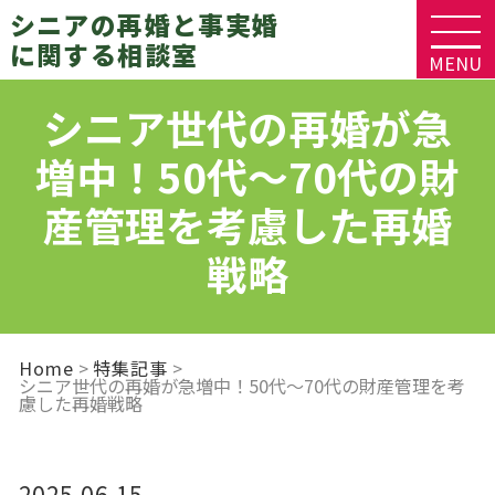
シニアの再婚と
事実婚
に関する相談室
MENU
シニア世代の再婚が急
ホーム
増中！50代～70代の財
私たちについて
産管理を考慮した再婚
戦略
サービス
Home
特集記事
特集記事
シニア世代の再婚が急増中！50代～70代の財産管理を考
慮した再婚戦略
ソレイユ総合窓口
2025.06.15